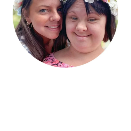
Personlig assistans anpassat
efter dig
Vi erbjuder en skräddarsydd
helhetslösning enligt dina behov
och önskemål. Ditt liv – dina behov
– ditt sätt!