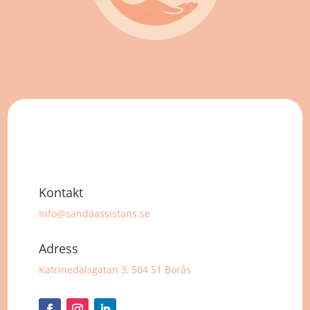
Kontakt
Info@sandaassistans.se
Adress
Katrinedalsgatan 3, 504 51 Borås