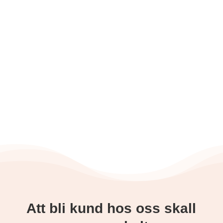
Det är inte alltid lätt att förstå de
juridiska frågorna kring personlig
assistans. Våra erfarna jurister
arbetar helhjärtat för att hjälpa dig
navigera den juridiska världen kring
personlig asssitans.
Att bli kund hos oss skall