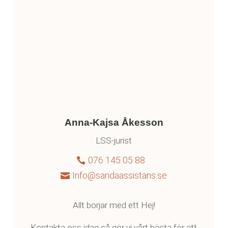
Anna-Kajsa Åkesson
LSS-jurist
076 145 05 88

Info@sandaassistans.se

Allt börjar med ett Hej!
Kontakta oss idag så gör vi vårt bästa för att