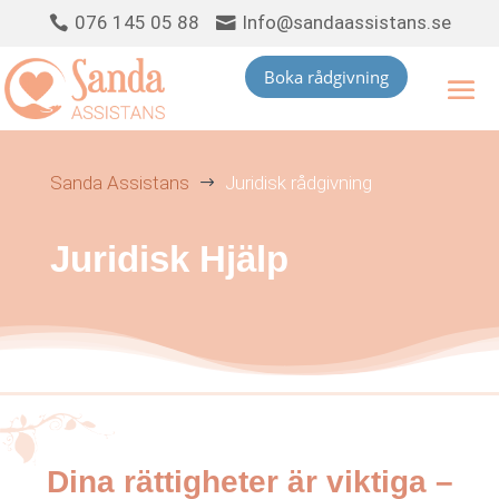
076 145 05 88
Info@sandaassistans.se


Boka rådgivning
Sanda Assistans
Juridisk rådgivning
$
Juridisk Hjälp
Dina rättigheter är viktiga –