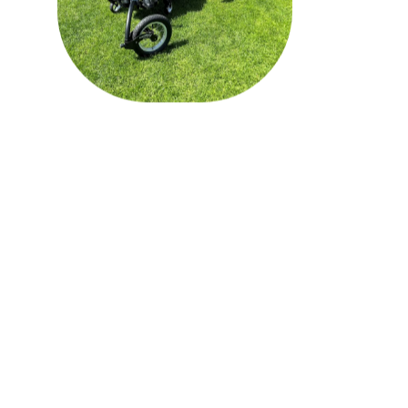
Vi hanterar Juridiken
kring personlig assistans
så att du kan fokusera på
att leva ditt liv
Juridik och regelverk kring
personlig assistans kan
upplevas som komplicerade.
Vidare krävs det en
kontinuerlig kommunikation
med myndigheter som